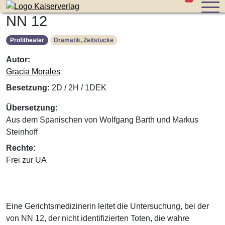
Stücke im W
Zum Inhalt der Seite springen
NN 12
Profitheater
Dramatik, Zeitstücke
Autor:
Gracia Morales
Besetzung:
2D / 2H / 1DEK
Übersetzung:
Aus dem Spanischen von Wolfgang Barth und Markus
Steinhoff
Rechte:
Frei zur UA
Eine Gerichtsmedizinerin leitet die Untersuchung, bei der
von NN 12, der nicht identifizierten Toten, die wahre