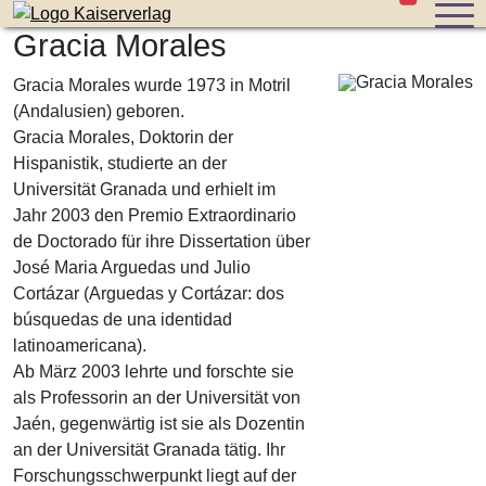
Stücke im W
Zum Inhalt der Seite springen
Gracia Morales
Gracia Morales wurde 1973 in Motril
(Andalusien) geboren.
Gracia Morales, Doktorin der
Hispanistik, studierte an der
Universität Granada und erhielt im
Jahr 2003 den Premio Extraordinario
de Doctorado für ihre Dissertation über
José Maria Arguedas und Julio
Cortázar (Arguedas y Cortázar: dos
búsquedas de una identidad
latinoamericana).
Ab März 2003 lehrte und forschte sie
als Professorin an der Universität von
Jaén, gegenwärtig ist sie als Dozentin
an der Universität Granada tätig. Ihr
Forschungsschwerpunkt liegt auf der