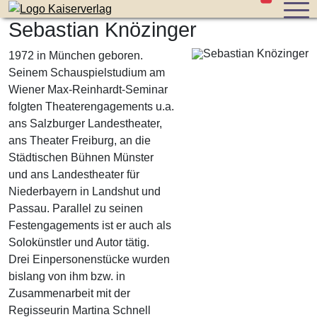
Stücke im W
Zum Inhalt der Seite springen
Sebastian Knözinger
1972 in München geboren.
Seinem Schauspielstudium am
Wiener Max-Reinhardt-Seminar
folgten Theaterengagements u.a.
ans Salzburger Landestheater,
ans Theater Freiburg, an die
Städtischen Bühnen Münster
und ans Landestheater für
Niederbayern in Landshut und
Passau. Parallel zu seinen
Festengagements ist er auch als
Solokünstler und Autor tätig.
Drei Einpersonenstücke wurden
bislang von ihm bzw. in
Zusammenarbeit mit der
Regisseurin Martina Schnell