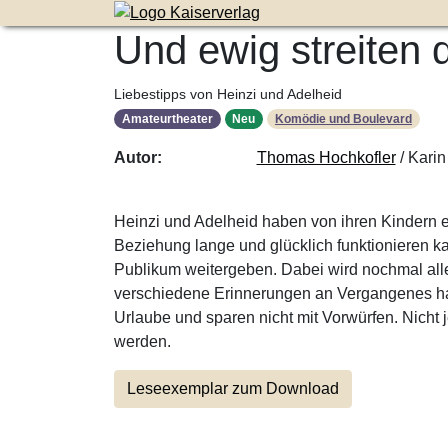
Zum Inhalt der Seite springen
Und ewig streiten 
Liebestipps von Heinzi und Adelheid
Amateurtheater
Neu
Komödie und Boulevard
Autor:
Thomas Hochkofler
/ Karin
Heinzi und Adelheid haben von ihren Kindern 
Beziehung lange und glücklich funktionieren k
Publikum weitergeben. Dabei wird nochmal alle
verschiedene Erinnerungen an Vergangenes ha
Urlaube und sparen nicht mit Vorwürfen. Nicht 
werden.
Leseexemplar zum Download