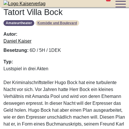
Stücke im W
Zum Inhalt der Seite springen
Tatort Villa Bock
Amateurtheater
Komödie und Boulevard
Autor:
Daniel Kaiser
Besetzung:
6D / 5H / 1DEK
Typ:
Lustspiel in drei Akten
Der Kriminalschriftsteller Hugo Bock hat eine turbulente
Nacht vor sich. Vor Jahren hatte Herr Bock ein kleines
Verhältnis mit Amanda Pool und wird von deren Ehemann
deswegen erpresst. In dieser Nacht will der Erpresser das
Geld holen. Hugo Bock hat aber einen Plan ausgearbeitet,
wie er den Erpresser unschädlich machen will. Diesen Plan
hat er, in Form eines Buchmanuskripts, seinem Freund Karl