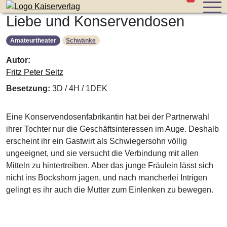
Stücke im W
Zum Inhalt der Seite springen
Liebe und Konservendosen
Amateurtheater
Schwänke
Autor:
Fritz Peter Seitz
Besetzung:
3D / 4H / 1DEK
Eine Konservendosenfabrikantin hat bei der Partnerwahl
ihrer Tochter nur die Geschäftsinteressen im Auge. Deshalb
erscheint ihr ein Gastwirt als Schwiegersohn völlig
ungeeignet, und sie versucht die Verbindung mit allen
Mitteln zu hintertreiben. Aber das junge Fräulein lässt sich
nicht ins Bockshorn jagen, und nach mancherlei Intrigen
gelingt es ihr auch die Mutter zum Einlenken zu bewegen.